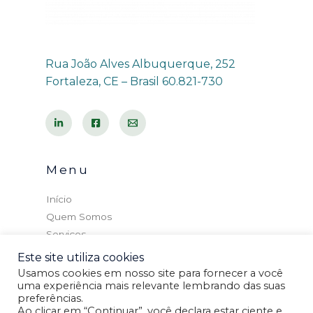
Rua João Alves Albuquerque, 252
Fortaleza, CE – Brasil 60.821-730
Menu
Início
Quem Somos
Serviços
Cursos
Este site utiliza cookies
Blog
Usamos cookies em nosso site para fornecer a você
uma experiência mais relevante lembrando das suas
Contato
preferências.
Ao clicar em “Continuar”, você declara estar ciente e