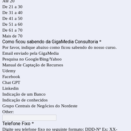
Até 20
De 21 a 30
De 31 a 40
De 41 a 50
De 51 a 60
De 61 a 70
Mais de 70
Como ficou sabendo da GigaMedia Consultoria
*
Por favor, indique abaixo como ficou sabendo do nosso curso.
Email enviado pela GigaMedia
Pesquisa no Google/Bing/Yahoo
Manual de Captação de Recursos
Udemy
Facebook
Chat GPT
Linkedin
Indicação de um Banco
Indicação de conhecidos
Grupo Centrais de Negócios do Nordeste
Other:
Telefone Fixo
*
Digite seu telefone fixo no seguinte formato: DDD-Nº Ex: XX-