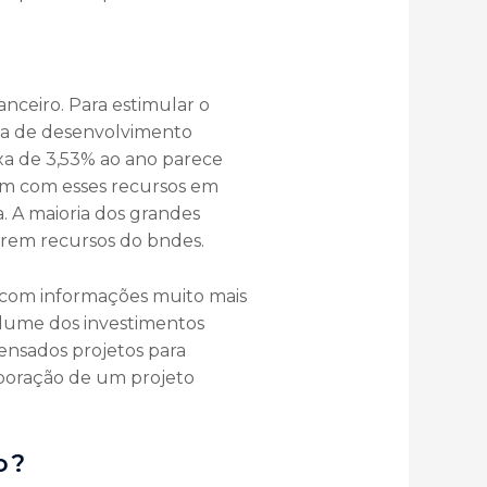
nceiro. Para estimular o
ica de desenvolvimento
xa de 3,53% ao ano parece
ram com esses recursos em
. A maioria dos grandes
arem recursos do bndes.
, com informações muito mais
lume dos investimentos
ensados projetos para
laboração de um projeto
o?