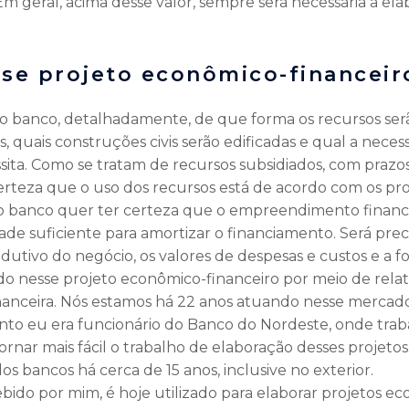
Em geral, acima desse valor, sempre será necessária a e
sse projeto econômico-financeir
ao banco, detalhadamente, de que forma os recursos serão 
 quais construções civis serão edificadas e qual a necess
ta. Como se tratam de recursos subsidiados, com praz
erteza que o uso dos recursos está de acordo com os prop
, o banco quer ter certeza que o empreendimento finan
dade suficiente para amortizar o financiamento. Será pre
utivo do negócio, os valores de despesas e custos e a f
do nesse projeto econômico-financeiro por meio de relat
nanceira. Nós estamos há 22 anos atuando nesse mercado
to eu era funcionário do Banco do Nordeste, onde trabal
ornar mais fácil o trabalho de elaboração desses projetos
os bancos há cerca de 15 anos, inclusive no exterior.
ebido por mim, é hoje utilizado para elaborar projetos e