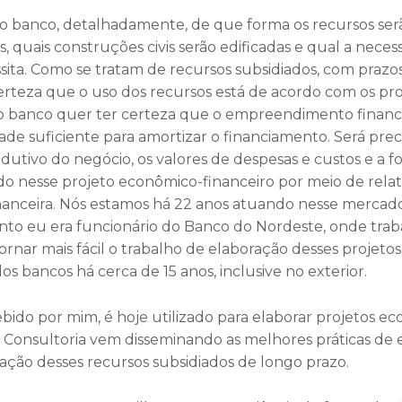
ao banco, detalhadamente, de que forma os recursos serão 
 quais construções civis serão edificadas e qual a necess
ta. Como se tratam de recursos subsidiados, com praz
erteza que o uso dos recursos está de acordo com os prop
, o banco quer ter certeza que o empreendimento finan
dade suficiente para amortizar o financiamento. Será pre
utivo do negócio, os valores de despesas e custos e a f
do nesse projeto econômico-financeiro por meio de relat
nanceira. Nós estamos há 22 anos atuando nesse mercado
to eu era funcionário do Banco do Nordeste, onde trabal
ornar mais fácil o trabalho de elaboração desses projetos
os bancos há cerca de 15 anos, inclusive no exterior.
ebido por mim, é hoje utilizado para elaborar projetos e
a Consultoria vem disseminando as melhores práticas de 
ação desses recursos subsidiados de longo prazo.