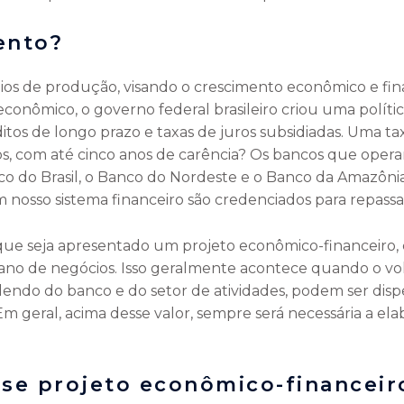
ento?
ios de produção, visando o crescimento econômico e fina
econômico, o governo federal brasileiro criou uma polít
tos de longo prazo e taxas de juros subsidiadas. Uma ta
os, com até cinco anos de carência? Os bancos que ope
co do Brasil, o Banco do Nordeste e o Banco da Amazônia
nosso sistema financeiro são credenciados para repass
 que seja apresentado um projeto econômico-financeiro
ano de negócios. Isso geralmente acontece quando o vo
dendo do banco e do setor de atividades, podem ser disp
Em geral, acima desse valor, sempre será necessária a e
sse projeto econômico-financeir