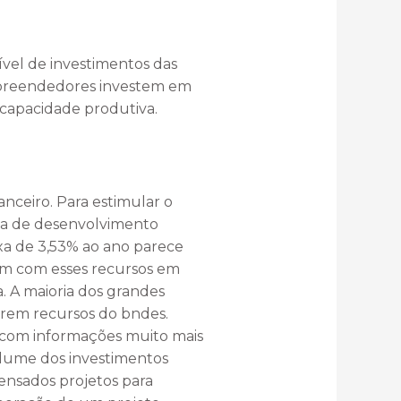
vel de investimentos das
mpreendedores investem em
 capacidade produtiva.
nceiro. Para estimular o
ica de desenvolvimento
xa de 3,53% ao ano parece
ram com esses recursos em
. A maioria dos grandes
arem recursos do bndes.
, com informações muito mais
lume dos investimentos
ensados projetos para